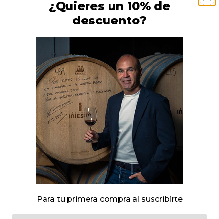
¿Quieres un 10% de
Caja
descuento?
zón Spumante Moscatel
Corazón Loco Blanc
6,50
€
5,30
€
Añadir al carrito
Añadir al carrito
Para tu primera compra al suscribirte
Email