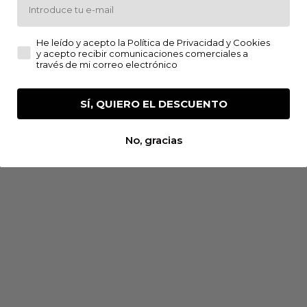
He leído y acepto la Política de Privacidad y Cookies y a
He leído y acepto la Política de Privacidad y Cookies
pumante Blanco
y acepto recibir comunicaciones comerciales a
través de mi correo electrónico
SÍ, QUIERO EL DESCUENTO
TRADICIÓN FAMILIAR EN CADA BOTELLA
No, gracias