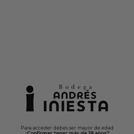
en cajas de vinos seleccionados
Debido al alta demanda, los envíos pueden demorarse
0
pumante Blanco
CORAZÓN
Botella
Tipo
AÑADIR AL CAR
Envio
Pago 1
Para acceder debes ser mayor de edad
Más 
¿Confirmas tener más de 18 años?