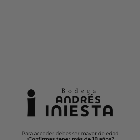
o
en cajas de vinos seleccionados
Debido al alta demanda, los envíos pueden demorarse
0
Iniesta
SACACORC
AÑADIR AL CAR
Envio
Pago 1
Más 
MÁS SOBRE SA
Elegante sacacorchos de 
Para acceder debes ser mayor de edad
¿Confirmas tener más de 18 años?