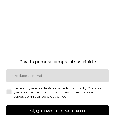
Añadir al carrito
Añadir al carrito
Iniesta
Para tu primera compra al suscribirte
Email
TRADICIÓN FAMILIAR EN CADA BOTELLA
He leído y acepto la Política de Privacidad y Cookies y a
He leído y acepto la Política de Privacidad y Cookies
y acepto recibir comunicaciones comerciales a
través de mi correo electrónico
SÍ, QUIERO EL DESCUENTO