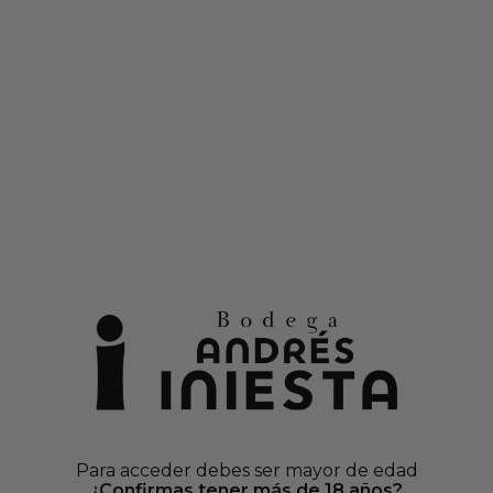
o
en cajas de vinos seleccionados
Debido al alta demanda, los envíos pueden demorarse
0
Spumante Rosado
CORAZÓN
Cajas al 50%
Botella
Tipo
AÑADIR AL CAR
Envio
Pago 1
Para acceder debes ser mayor de edad
Más 
¿Confirmas tener más de 18 años?