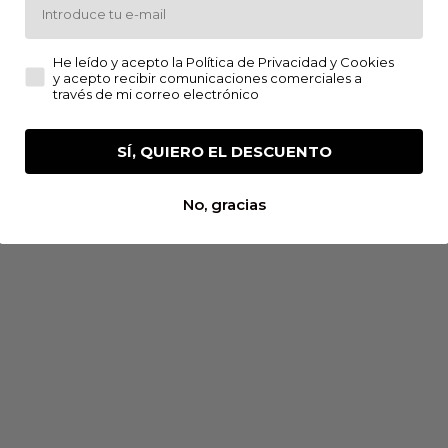
He leído y acepto la Política de Privacidad y Cookies y a
He leído y acepto la Política de Privacidad y Cookies
Spumante Rosado
y acepto recibir comunicaciones comerciales a
través de mi correo electrónico
SÍ, QUIERO EL DESCUENTO
TRADICIÓN FAMILIAR EN CADA BOTELLA
No, gracias