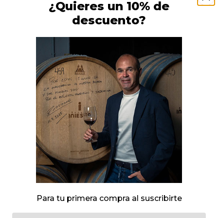
¿Quieres un 10% de
Cajas al 50%
Caja
descuento?
azón Spumante Rosado
Corazón Loco Rosad
6,50
€
5,30
€
Añadir al carrito
Añadir al carrito
Para tu primera compra al suscribirte
Email