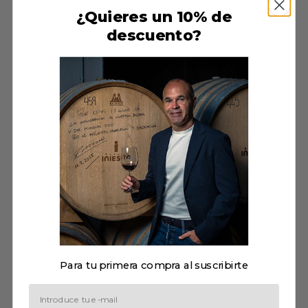
19,00
€
¿Quieres un 10% de
Añadir al carrito
descuento?
INFORMACIÓN DE INTERÉS
Ficha técnica
Notas de cata
Maridaje
Conservación
PRODUCTOS RELACIONADOS
Para tu primera compra al suscribirte
Email
Cajas al 50%