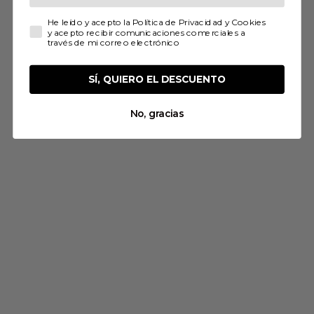
He leído y acepto la Política de Privacidad y Cookies y ace
He leído y acepto la Política de Privacidad y Cookies
y acepto recibir comunicaciones comerciales a
través de mi correo electrónico
SÍ, QUIERO EL DESCUENTO
No, gracias
AI8 Tinto
5,30
€
Añadir al carrito
Inicio
»
Tienda
»
Vinos
»
Vintos Tintos
»
Corazón Loco Tinto
TRADICIÓN FAMILIAR EN CADA BOTELLA