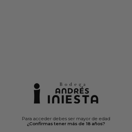
22
22
00
50
50% descuento
en cajas de vinos seleccionados
d
h
m
s
Debido al alta demanda, los envíos pueden demorarse
0
Inicio
»
Tienda
»
Vinos
»
Vintos Tintos
»
Corazón Loco Tinto
Cajas al 50%
Para acceder debes ser mayor de edad
¿Confirmas tener más de 18 años?