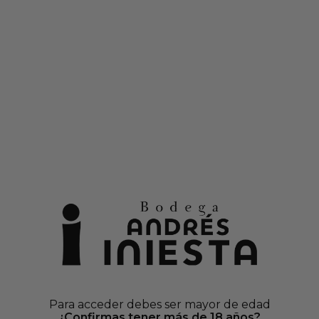
o
en cajas de vinos seleccionados
Debido al alta demanda, los envíos pueden demorarse
0
Loco Rosado
CORAZ
Cajas al 50%
Botella
Tipo
AÑADIR AL CAR
Envio
Pago 1
Para acceder debes ser mayor de edad
Más 
¿Confirmas tener más de 18 años?