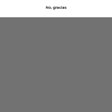
Añadir al carrito
Añadir al carrito
No, gracias
Loco Rosado
TRADICIÓN FAMILIAR EN CADA BOTELLA