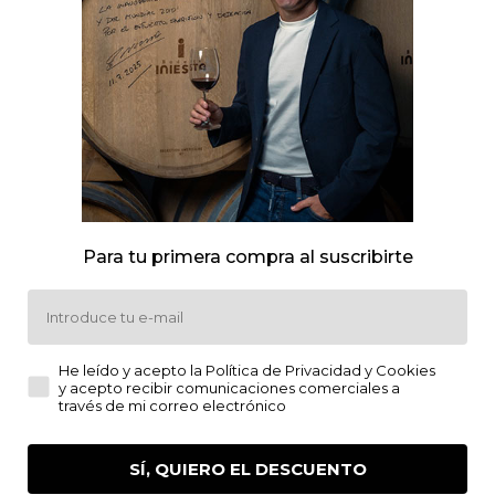
PRODUCTOS RELACIONADOS
Cajas al 50%
Caja
Para tu primera compra al suscribirte
Email
He leído y acepto la Política de Privacidad y Cookies y a
He leído y acepto la Política de Privacidad y Cookies
y acepto recibir comunicaciones comerciales a
través de mi correo electrónico
azón Spumante Rosado
Corazón Loco Rosad
SÍ, QUIERO EL DESCUENTO
6,50
€
5,30
€